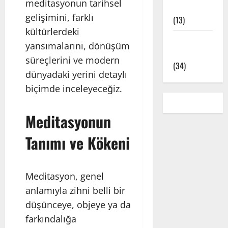
meditasyonun tarihsel
Çeşitleri
gelişimini, farklı
(13)
kültürlerdeki
Yoga Pozları
yansımalarını, dönüşüm
– Asanalar
süreçlerini ve modern
(34)
dünyadaki yerini detaylı
biçimde inceleyeceğiz.
Meditasyonun
Tanımı ve Kökeni
Meditasyon, genel
anlamıyla zihni belli bir
düşünceye, objeye ya da
farkındalığa