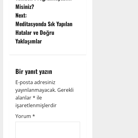
Misiniz?
t
Next:
n
Meditasyonda Sık Yapılan
Hatalar ve Doğru
a
Yaklaşımlar
v
i
Bir yanıt yazın
g
E-posta adresiniz
a
yayınlanmayacak.
Gerekli
alanlar
*
ile
t
işaretlenmişlerdir
i
Yorum
*
o