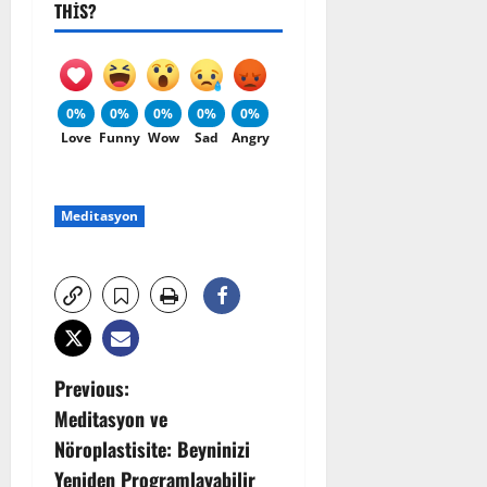
THIS?
0%
0%
0%
0%
0%
Love
Funny
Wow
Sad
Angry
Meditasyon
P
Previous:
Meditasyon ve
o
Nöroplastisite: Beyninizi
s
Yeniden Programlayabilir