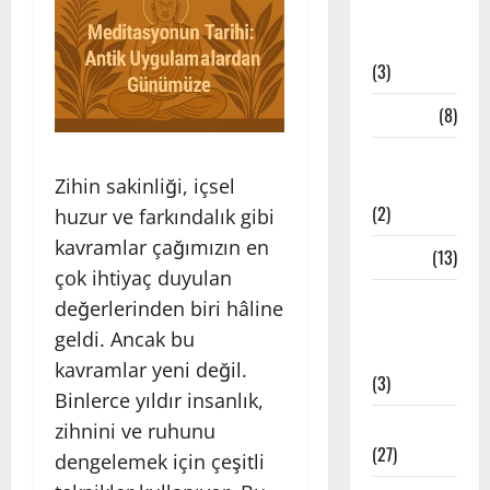
Bandha
Teknikleri
(3)
Çakra
(8)
Etkinlik
Zihin sakinliği, içsel
Haberleri
(2)
huzur ve farkındalık gibi
kavramlar çağımızın en
Felsefe
(13)
çok ihtiyaç duyulan
İstanbul
değerlerinden biri hâline
Yoga
geldi. Ancak bu
Stüdyoları
kavramlar yeni değil.
(3)
Binlerce yıldır insanlık,
Meditasyon
zihnini ve ruhunu
(27)
dengelemek için çeşitli