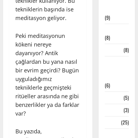
teknikler kullanıyor. Bu
Meditatif
tekniklerin başında ise
Müzikler
(9)
meditasyon geliyor.
Mindfulness
Peki meditasyonun
(8)
kökeni nereye
Mudralar
(8)
dayanıyor? Antik
çağlardan bu yana nasıl
Pranayama
– Nefes
bir evrim geçirdi? Bugün
Teknikleri
uyguladığımız
(6)
tekniklerle geçmişteki
ritüeller arasında ne gibi
Reiki
(5)
benzerlikler ya da farklar
Testler
(3)
var?
Yoga
(25)
Bu yazıda,
Yoga