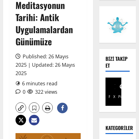
Meditasyonun
Tarihi: Antik
Uygulamalardan
Günümüze
Published: 26 Mayıs
BIZI TAKIP
2025 | Updated: 26 Mayıs
ET
2025
6 minutes read
0
322 views
Facebook
X
Pinterest
KATEGORILER