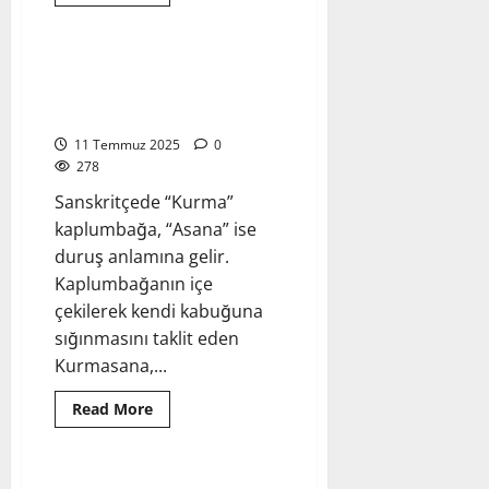
more
Yoga Pozları - Asanalar
about
Dandasana
–
Asa
Kurmasana – Kaplumbağa Pozu
Pozu
– İçe Dönüşün ve Derin
Esnemenin Sembolü
11 Temmuz 2025
0
278
Sanskritçede “Kurma”
kaplumbağa, “Asana” ise
duruş anlamına gelir.
Kaplumbağanın içe
çekilerek kendi kabuğuna
sığınmasını taklit eden
Kurmasana,...
Read
Read More
more
Yoga Pozları - Asanalar
about
Kurmasana
–
Kaplumbağa