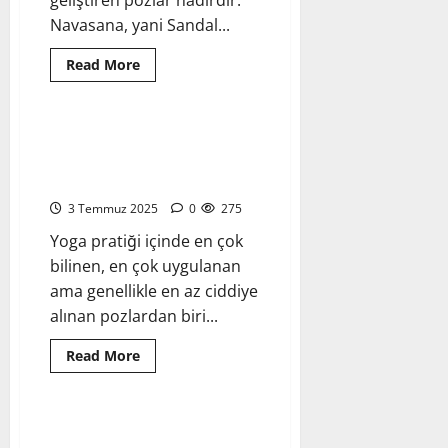
geliştiren pozlar nadirdir.
Navasana, yani Sandal...
Read
Read More
more
Yoga Pozları - Asanalar
about
Navasana
–
Sandal
Bitilasana – İnek Pozu:
Pozu:
Omurgayı Uyandıran Nefesli
Dengede
Güç
Uyanış
ve
Dönüşüm
3 Temmuz 2025
0
275
Yoga pratiği içinde en çok
bilinen, en çok uygulanan
ama genellikle en az ciddiye
alınan pozlardan biri...
Read
Read More
more
Yoga Pozları - Asanalar
about
Bitilasana
–
İnek
Ardha Chandrasana – Yarım Ay
Pozu: