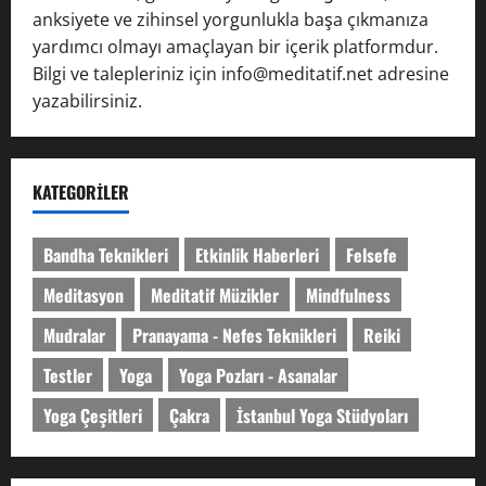
anksiyete ve zihinsel yorgunlukla başa çıkmanıza
yardımcı olmayı amaçlayan bir içerik platformdur.
Bilgi ve talepleriniz için info@meditatif.net adresine
yazabilirsiniz.
KATEGORILER
Bandha Teknikleri
Etkinlik Haberleri
Felsefe
Meditasyon
Meditatif Müzikler
Mindfulness
Mudralar
Pranayama - Nefes Teknikleri
Reiki
Testler
Yoga
Yoga Pozları - Asanalar
Yoga Çeşitleri
Çakra
İstanbul Yoga Stüdyoları