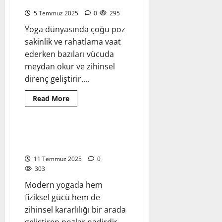
Utkatasana – Sandalye Pozu
Pozu
–
5 Temmuz 2025
0
295
İçe
Dönüşün
Yoga dünyasında çoğu poz
ve
Derin
sakinlik ve rahatlama vaat
Esnemenin
ederken bazıları vücuda
Sembolü
meydan okur ve zihinsel
direnç geliştirir....
Read
Read More
more
Yoga Pozları - Asanalar
about
Utkatasana
–
Sandalye
Navasana – Sandal Pozu:
Pozu
Dengede Güç ve Dönüşüm
11 Temmuz 2025
0
303
Modern yogada hem
fiziksel gücü hem de
zihinsel kararlılığı bir arada