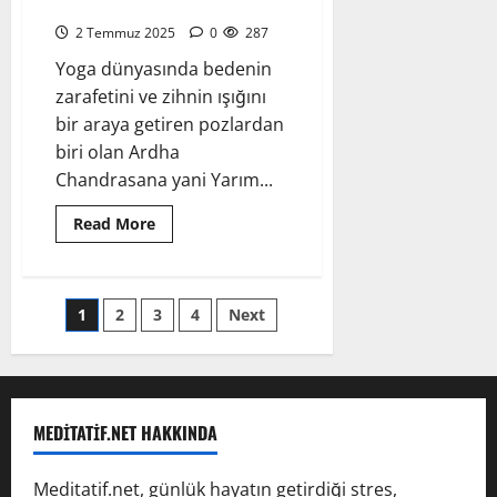
Pozu
Omurgayı
Uyandıran
2 Temmuz 2025
0
287
Nefesli
Uyanış
Yoga dünyasında bedenin
zarafetini ve zihnin ışığını
bir araya getiren pozlardan
biri olan Ardha
Chandrasana yani Yarım...
Read
Read More
more
about
Ardha
Chandrasana
–
Yazı
1
2
3
4
Next
Yarım
Ay
Pozu
sayfalaması
MEDITATIF.NET HAKKINDA
Meditatif.net, günlük hayatın getirdiği stres,