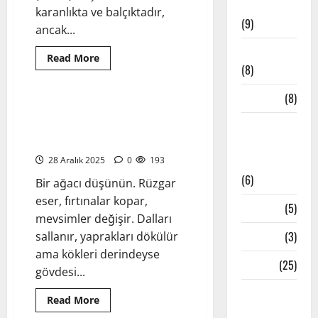
Müzikler
karanlıkta ve balçıktadır,
(9)
ancak...
Mindfulness
Read
Read More
more
(8)
Yoga Pozları - Asanalar
about
Padmasana:
Mudralar
(8)
Lotus
Pozu
Vrikshasana (Ağaç Pozu) –
Hakkında
Denge, Odaklanma ve Köklü Bir
Pranayama
Kapsamlı
Rehber
Duruşun Anatomisi
– Nefes
Teknikleri
28 Aralık 2025
0
193
(6)
Bir ağacı düşünün. Rüzgar
eser, fırtınalar kopar,
Reiki
(5)
mevsimler değişir. Dalları
Testler
(3)
sallanır, yaprakları dökülür
ama kökleri derindeyse
Yoga
(25)
gövdesi...
Yoga
Read
Read More
more
Çeşitleri
Yoga Pozları - Asanalar