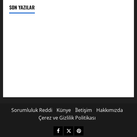
SON YAZILAR
Karuna Reiki Nedir? Kapsamlı Rehber
Padmasana: Lotus Pozu Hakkında Kapsamlı Rehber
Vrikshasana (Ağaç Pozu) – Denge, Odaklanma ve Köklü Bir
Duruşun Anatomisi
Prithvi Mudra: Bedenin İyileşmesi ve Ruhun Köklenmesi
İçin Kadim Toprak Mühürü
Taç Çakra (Sahasrara) Hakkında Kapsamlı Rehber
Sorumluluk Reddi
Künye
İletişim
Hakkımızda
Çerez ve Gizlilik Politikası
Facebook
X
Pinterest