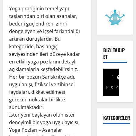
Yoga pratiğinin temel yapı
taşlarından biri olan asanalar,
bedeni güçlendiren, zihni
dengeleyen ve içsel farkındalığı
artıran duruşlardır. Bu
kategoride, başlangıç
BIZI TAKIP
seviyesinden ileri düzeye kadar
ET
en etkili yoga pozlarını detaylı
açıklamalarla keşfedebilirsiniz.
Her bir pozun Sanskritçe adı,
uygulanışı, fiziksel ve zihinsel
Facebook
X
Pinterest
faydaları, dikkat edilmesi
gereken noktalar birlikte
sunulmaktadır.
İster yeni başlayan olun ister
KATEGORILER
deneyimli bir yoga uygulayıcısı,
Yoga Pozları – Asanalar
Bandha