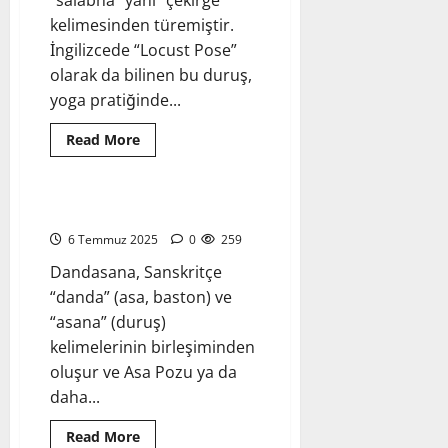
“salabha” yani “çekirge”
kelimesinden türemiştir.
İngilizcede “Locust Pose”
olarak da bilinen bu duruş,
yoga pratiğinde...
Read
Read More
more
Yoga Pozları - Asanalar
about
Salabhasana
–
Çekirge
Dandasana – Asa Pozu
Pozu
–
6 Temmuz 2025
0
259
Uygulama
Rehberi
Dandasana, Sanskritçe
“danda” (asa, baston) ve
“asana” (duruş)
kelimelerinin birleşiminden
oluşur ve Asa Pozu ya da
daha...
Read
Read More