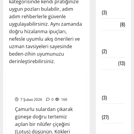
kategorisinde kendi pratiğinize
Teknikleri
uygun pozları bulabilir, adım
(3)
adım rehberlerle güvenle
uygulayabilirsiniz. Aynı zamanda
Çakra
(8)
doğru hizalanma ipuçları,
Etkinlik
nefesle uyumlu akış önerileri ve
Haberleri
uzman tavsiyeleri sayesinde
(2)
beden-zihin uyumunuzu
derinleştirebilirsiniz.
Felsefe
(13)
Yoga Pozları - Asanalar
İstanbul
Yoga
Padmasana: Lotus Pozu
Stüdyoları
Hakkında Kapsamlı Rehber
(3)
7 Şubat 2026
0
166
Çamurlu sulardan çıkarak
Meditasyon
güneşe doğru tertemiz
(27)
açılan bir nilüfer çiçeğini
Meditatif
(Lotus) düşünün. Kökleri