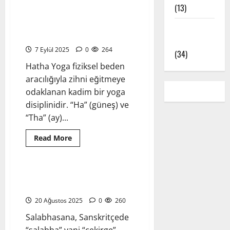
about
(13)
Vrikshasana
(Ağaç
Pozu)
Hatha Yoga Hareketleri: En
Yoga Pozları
–
Temel 6 Hatha Yoga Pozu
Denge,
– Asanalar
Odaklanma
7 Eylül 2025
0
264
ve
(34)
Köklü
Hatha Yoga fiziksel beden
Bir
Duruşun
aracılığıyla zihni eğitmeye
Anatomisi
odaklanan kadim bir yoga
disiplinidir. “Ha” (güneş) ve
“Tha” (ay)...
Read
Read More
more
Yoga Pozları - Asanalar
about
Hatha
Yoga
Hareketleri:
Salabhasana – Çekirge Pozu –
En
Uygulama Rehberi
Temel
6
20 Ağustos 2025
0
260
Hatha
Yoga
Salabhasana, Sanskritçede
Pozu