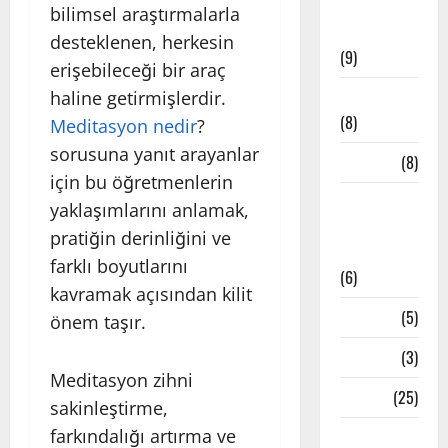
Meditatif
bilimsel araştırmalarla
Müzikler
desteklenen, herkesin
(9)
erişebileceği bir araç
Mindfulness
haline getirmişlerdir.
(8)
Meditasyon nedir
?
sorusuna yanıt arayanlar
Mudralar
(8)
için bu öğretmenlerin
Pranayama
yaklaşımlarını anlamak,
– Nefes
pratiğin derinliğini ve
Teknikleri
farklı boyutlarını
(6)
kavramak açısından kilit
Reiki
(5)
önem taşır.
Testler
(3)
Meditasyon zihni
Yoga
(25)
sakinleştirme,
farkındalığı artırma ve
Yoga