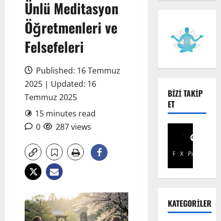
Ünlü Meditasyon
Öğretmenleri ve
Felsefeleri
Published: 16 Temmuz
2025 | Updated: 16
BIZI TAKIP
Temmuz 2025
ET
15 minutes read
0
287 views
Facebook
X
Pinterest
KATEGORILER