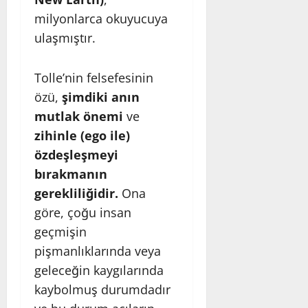
milyonlarca okuyucuya
ulaşmıştır.
Tolle’nin felsefesinin
özü,
şimdiki anın
mutlak önemi
ve
zihinle (ego ile)
özdeşleşmeyi
bırakmanın
gerekliliğidir.
Ona
göre, çoğu insan
geçmişin
pişmanlıklarında veya
geleceğin kaygılarında
kaybolmuş durumdadır