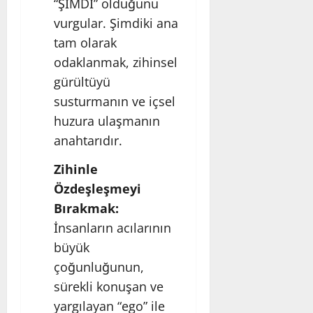
“ŞİMDİ” olduğunu
vurgular. Şimdiki ana
tam olarak
odaklanmak, zihinsel
gürültüyü
susturmanın ve içsel
huzura ulaşmanın
anahtarıdır.
Zihinle
Özdeşleşmeyi
Bırakmak:
İnsanların acılarının
büyük
çoğunluğunun,
sürekli konuşan ve
yargılayan “ego” ile