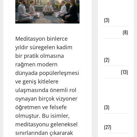
Bandha
Teknikleri
(3)
Çakra
(8)
Meditasyon binlerce
Etkinlik
yıldır süregelen kadim
Haberleri
bir pratik olmasına
(2)
rağmen modern
Felsefe
(13)
dünyada popülerleşmesi
ve geniş kitlelere
İstanbul
ulaşmasında önemli rol
Yoga
oynayan birçok vizyoner
Stüdyoları
öğretmen ve felsefe
(3)
olmuştur. Bu isimler,
Meditasyon
meditasyonu geleneksel
(27)
sınırlarından çıkararak