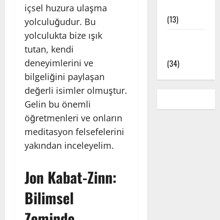
Çeşitleri
içsel huzura ulaşma
(13)
yolculuğudur. Bu
yolculukta bize ışık
Yoga Pozları
tutan, kendi
– Asanalar
deneyimlerini ve
(34)
bilgeliğini paylaşan
değerli isimler olmuştur.
Gelin bu önemli
öğretmenleri ve onların
meditasyon felsefelerini
yakından inceleyelim.
Jon Kabat-Zinn:
Bilimsel
Zeminde