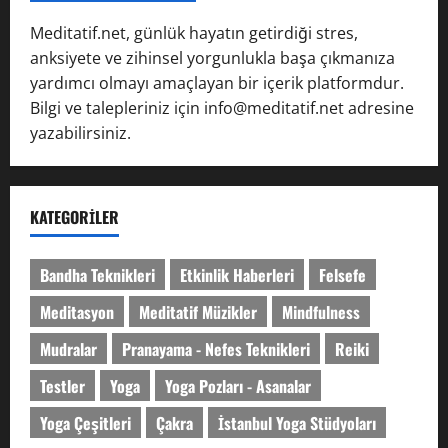
Meditatif.net, günlük hayatın getirdiği stres,
anksiyete ve zihinsel yorgunlukla başa çıkmanıza
yardımcı olmayı amaçlayan bir içerik platformdur.
Bilgi ve talepleriniz için info@meditatif.net adresine
yazabilirsiniz.
KATEGORILER
Bandha Teknikleri
Etkinlik Haberleri
Felsefe
Meditasyon
Meditatif Müzikler
Mindfulness
Mudralar
Pranayama - Nefes Teknikleri
Reiki
Testler
Yoga
Yoga Pozları - Asanalar
Yoga Çeşitleri
Çakra
İstanbul Yoga Stüdyoları