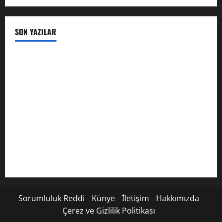
SON YAZILAR
Karuna Reiki Nedir? Kapsamlı Rehber
Padmasana: Lotus Pozu Hakkında Kapsamlı Rehber
Vrikshasana (Ağaç Pozu) – Denge, Odaklanma ve Köklü Bir
Duruşun Anatomisi
Prithvi Mudra: Bedenin İyileşmesi ve Ruhun Köklenmesi
İçin Kadim Toprak Mühürü
Taç Çakra (Sahasrara) Hakkında Kapsamlı Rehber
Sorumluluk Reddi
Künye
İletişim
Hakkımızda
Çerez ve Gizlilik Politikası