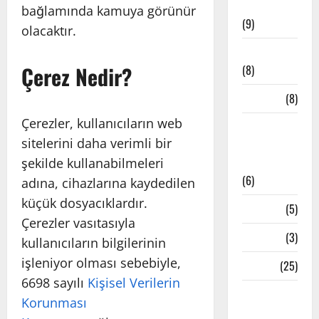
Müzikler
bağlamında kamuya görünür
(9)
olacaktır.
Mindfulness
Çerez Nedir?
(8)
Mudralar
(8)
Çerezler, kullanıcıların web
Pranayama
sitelerini daha verimli bir
– Nefes
Teknikleri
şekilde kullanabilmeleri
(6)
adına, cihazlarına kaydedilen
küçük dosyacıklardır.
Reiki
(5)
Çerezler vasıtasıyla
Testler
(3)
kullanıcıların bilgilerinin
işleniyor olması sebebiyle,
Yoga
(25)
6698 sayılı
Kişisel Verilerin
Yoga
Korunması
Çeşitleri