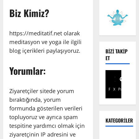
Biz Kimiz?
https://meditatif.net olarak
meditasyon ve yoga ile ilgili
blog içerikleri paylaşıyoruz.
BIZI TAKIP
ET
Yorumlar:
Facebook
X
Pinterest
Ziyaretçiler sitede yorum
bıraktığında, yorum
formunda gösterilen verileri
topluyoruz ve ayrıca spam
KATEGORILER
tespitine yardımcı olmak için
ziyaretçinin IP adresini ve
Bandha