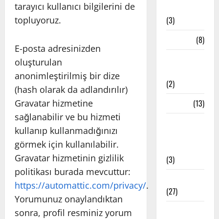
tarayıcı kullanıcı bilgilerini de
Teknikleri
topluyoruz.
(3)
Çakra
(8)
E-posta adresinizden
Etkinlik
oluşturulan
Haberleri
anonimleştirilmiş bir dize
(2)
(hash olarak da adlandırılır)
Gravatar hizmetine
Felsefe
(13)
sağlanabilir ve bu hizmeti
İstanbul
kullanıp kullanmadığınızı
Yoga
görmek için kullanılabilir.
Stüdyoları
Gravatar hizmetinin gizlilik
(3)
politikası burada mevcuttur:
Meditasyon
https://automattic.com/privacy/
.
(27)
Yorumunuz onaylandıktan
Meditatif
sonra, profil resminiz yorum