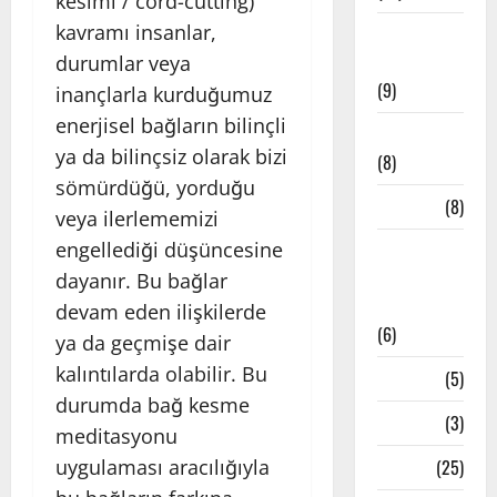
kesimi / cord-cutting)
kavramı insanlar,
Meditatif
Müzikler
durumlar veya
(9)
inançlarla kurduğumuz
enerjisel bağların bilinçli
Mindfulness
ya da bilinçsiz olarak bizi
(8)
sömürdüğü, yorduğu
Mudralar
(8)
veya ilerlememizi
engellediği düşüncesine
Pranayama
– Nefes
dayanır. Bu bağlar
Teknikleri
devam eden ilişkilerde
(6)
ya da geçmişe dair
kalıntılarda olabilir. Bu
Reiki
(5)
durumda bağ kesme
Testler
(3)
meditasyonu
uygulaması aracılığıyla
Yoga
(25)