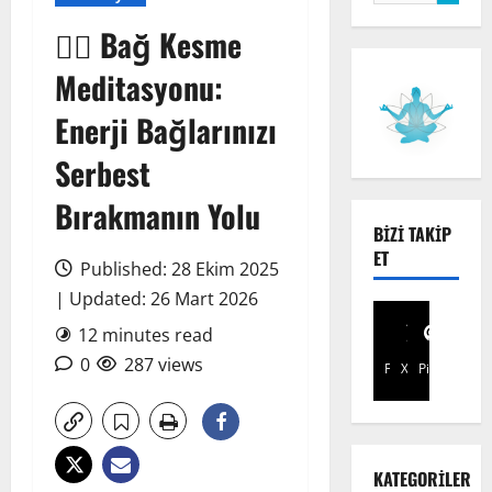
🧘‍♀️ Bağ Kesme
Meditasyonu:
Enerji Bağlarınızı
Serbest
Bırakmanın Yolu
BIZI TAKIP
ET
Published: 28 Ekim 2025
| Updated: 26 Mart 2026
12 minutes read
0
287 views
Facebook
X
Pinterest
KATEGORILER