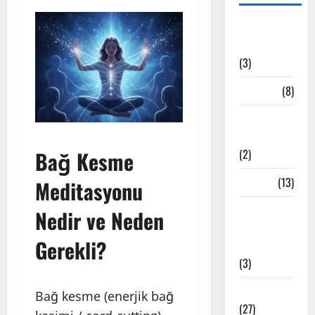
Bandha
Teknikleri
(3)
Çakra
(8)
Etkinlik
Haberleri
Bağ Kesme
(2)
Felsefe
(13)
Meditasyonu
İstanbul
Nedir ve Neden
Yoga
Gerekli?
Stüdyoları
(3)
Meditasyon
Bağ kesme (enerjik bağ
(27)