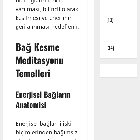
bu bağların farkına
Yoga
varılması, bilinçli olarak
Çeşitleri
kesilmesi ve enerjinin
(13)
geri alınması hedeflenir.
Yoga Pozları
– Asanalar
Bağ Kesme
(34)
Meditasyonu
Temelleri
Enerjisel Bağların
Anatomisi
Enerjisel bağlar, ilişki
biçimlerinden bağımsız