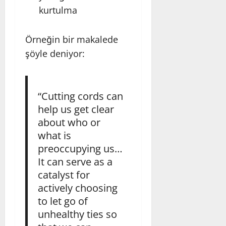
kurtulma
Örneğin bir makalede
şöyle deniyor:
“Cutting cords can
help us get clear
about who or
what is
preoccupying us…
It can serve as a
catalyst for
actively choosing
to let go of
unhealthy ties so