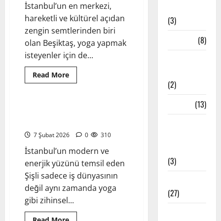
İstanbul’un en merkezi,
Teknikleri
hareketli ve kültürel açıdan
(3)
zengin semtlerinden biri
Çakra
(8)
olan Beşiktaş, yoga yapmak
isteyenler için de...
Etkinlik
Haberleri
Read
Read More
more
(2)
İstanbul Yoga Stüdyoları
about
Beşiktaş
Yoga
Felsefe
(13)
Stüdyoları
İstanbul Şişli Yoga Stüdyoları –
2026
2026’de Öne Çıkanlar
–
İstanbul
Şehrin
Yoga
7 Şubat 2026
0
310
Kalbinde
Huzuru
Stüdyoları
İstanbul’un modern ve
Keşfet
(3)
enerjik yüzünü temsil eden
Şişli sadece iş dünyasının
Meditasyon
değil aynı zamanda yoga
(27)
gibi zihinsel...
Meditatif
Read
Read More