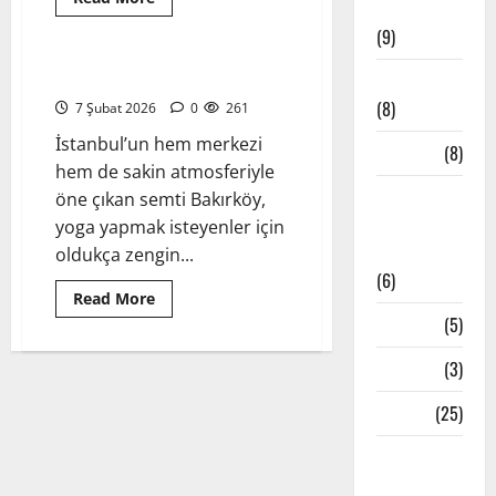
Müzikler
more
İstanbul Yoga Stüdyoları
about
(9)
İstanbul
Şişli
Yoga
Bakırköy Yoga Stüdyoları 2026
Mindfulness
Stüdyoları
–
(8)
7 Şubat 2026
0
261
2026’de
Öne
İstanbul’un hem merkezi
Mudralar
(8)
Çıkanlar
hem de sakin atmosferiyle
Pranayama
öne çıkan semti Bakırköy,
– Nefes
yoga yapmak isteyenler için
Teknikleri
oldukça zengin...
(6)
Read
Read More
more
Reiki
(5)
about
Bakırköy
Yoga
Testler
(3)
Stüdyoları
2026
Yoga
(25)
Yoga
Çeşitleri