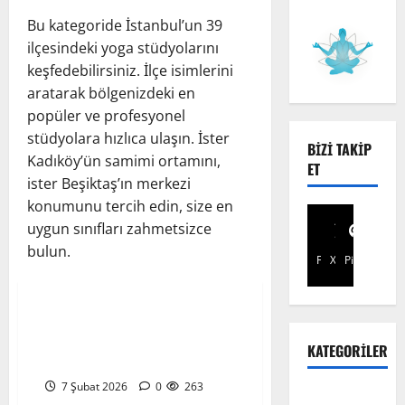
Bu kategoride İstanbul’un 39
ilçesindeki yoga stüdyolarını
keşfedebilirsiniz. İlçe isimlerini
aratarak bölgenizdeki en
popüler ve profesyonel
stüdyolara hızlıca ulaşın. İster
BIZI TAKIP
Kadıköy’ün samimi ortamını,
ET
ister Beşiktaş’ın merkezi
konumunu tercih edin, size en
uygun sınıfları zahmetsizce
bulun.
Facebook
X
Pinterest
İstanbul Yoga Stüdyoları
Beşiktaş Yoga Stüdyoları 2026
– Şehrin Kalbinde Huzuru
KATEGORILER
Keşfet
7 Şubat 2026
0
263
Bandha