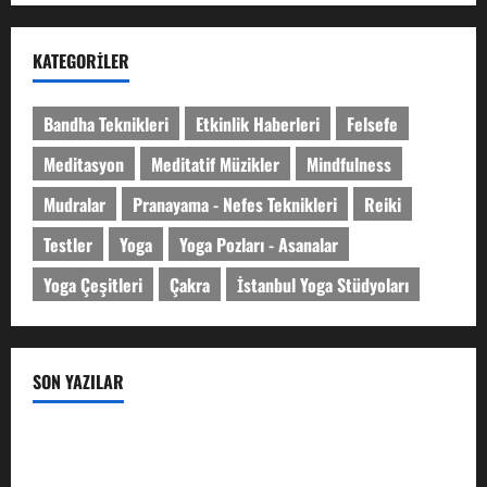
KATEGORILER
Bandha Teknikleri
Etkinlik Haberleri
Felsefe
Meditasyon
Meditatif Müzikler
Mindfulness
Mudralar
Pranayama - Nefes Teknikleri
Reiki
Testler
Yoga
Yoga Pozları - Asanalar
Yoga Çeşitleri
Çakra
İstanbul Yoga Stüdyoları
SON YAZILAR
Karuna Reiki Nedir? Kapsamlı Rehber
Padmasana: Lotus Pozu Hakkında Kapsamlı Rehber