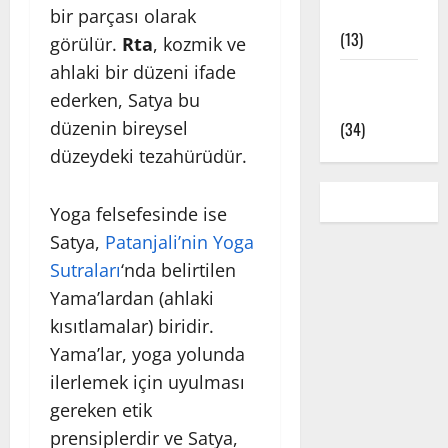
Çeşitleri
bir parçası olarak
(13)
görülür.
Rta
, kozmik ve
ahlaki bir düzeni ifade
Yoga Pozları
ederken, Satya bu
– Asanalar
düzenin bireysel
(34)
düzeydeki tezahürüdür.
Yoga felsefesinde ise
Satya,
Patanjali’nin Yoga
Sutraları
‘nda belirtilen
Yama’lardan (ahlaki
kısıtlamalar) biridir.
Yama’lar, yoga yolunda
ilerlemek için uyulması
gereken etik
prensiplerdir ve Satya,