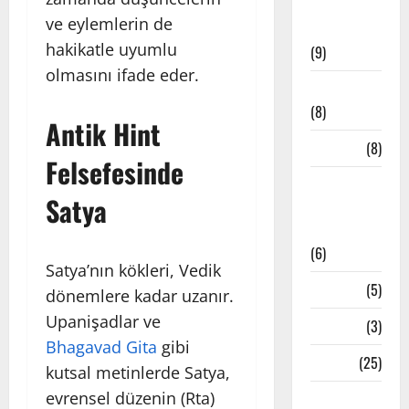
Meditatif
ve eylemlerin de
Müzikler
hakikatle uyumlu
(9)
olmasını ifade eder.
Mindfulness
(8)
Antik Hint
Mudralar
(8)
Felsefesinde
Pranayama
Satya
– Nefes
Teknikleri
(6)
Satya’nın kökleri, Vedik
Reiki
(5)
dönemlere kadar uzanır.
Upanişadlar ve
Testler
(3)
Bhagavad Gita
gibi
Yoga
(25)
kutsal metinlerde Satya,
evrensel düzenin (Rta)
Yoga