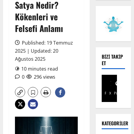
Satya Nedir?
Kökenleri ve
Felsefi Anlamı
Published: 19 Temmuz
2025 | Updated: 20
BIZI TAKIP
Ağustos 2025
ET
10 minutes read
0
296 views
Facebook
X
Pinterest
KATEGORILER