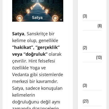
Bandha
Teknikleri
(3)
Çakra
(8)
Satya
, Sanskritçe bir
Etkinlik
kelime olup, genellikle
Haberleri
“hakikat”, “gerçeklik”
(2)
veya “doğruluk”
olarak
Felsefe
(13)
çevrilir. Hint felsefesi
İstanbul
özellikle Yoga ve
Yoga
Vedanta gibi sistemlerde
Stüdyoları
merkezi bir kavramdır.
(3)
Satya, sadece konuşulan
kelimelerin
Meditasyon
(27)
doğruluğunu değil aynı
zamanda düşüncelerin