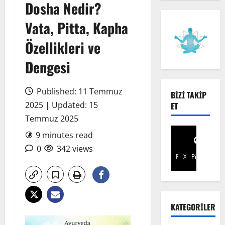
Dosha Nedir?
Vata, Pitta, Kapha
Özellikleri ve
Dengesi
Published: 11 Temmuz
BIZI TAKIP
2025 | Updated: 15
ET
Temmuz 2025
9 minutes read
0
342 views
Facebook
X
Pinterest
KATEGORILER