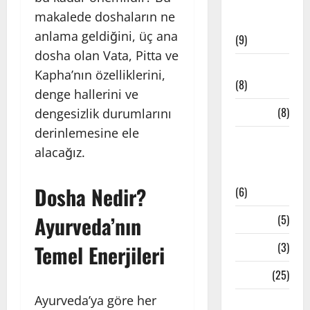
Meditatif
makalede doshaların ne
Müzikler
anlama geldiğini, üç ana
(9)
dosha olan Vata, Pitta ve
Mindfulness
Kapha’nın özelliklerini,
(8)
denge hallerini ve
Mudralar
(8)
dengesizlik durumlarını
derinlemesine ele
Pranayama
alacağız.
– Nefes
Teknikleri
Dosha Nedir?
(6)
Ayurveda’nın
Reiki
(5)
Testler
(3)
Temel Enerjileri
Yoga
(25)
Ayurveda’ya göre her
Yoga