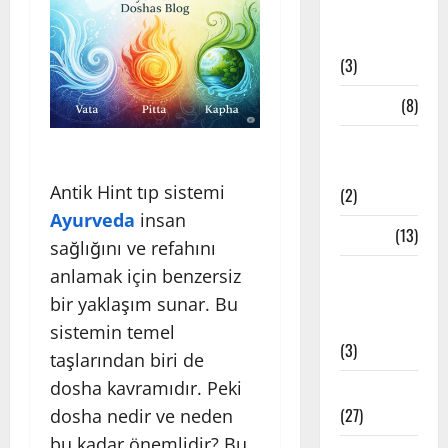
Bandha
Teknikleri
(3)
Çakra
(8)
Etkinlik
Haberleri
Antik Hint tıp sistemi
(2)
Ayurveda
insan
Felsefe
(13)
sağlığını ve refahını
İstanbul
anlamak için benzersiz
Yoga
bir yaklaşım sunar. Bu
Stüdyoları
sistemin temel
(3)
taşlarından biri de
dosha kavramıdır. Peki
Meditasyon
(27)
dosha nedir ve neden
bu kadar önemlidir? Bu