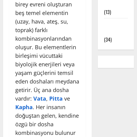
birey evreni oluşturan
Çeşitleri
(13)
beş temel elementin
(uzay, hava, ateş, su,
Yoga Pozları
toprak) farklı
– Asanalar
kombinasyonlarından
(34)
oluşur. Bu elementlerin
birleşimi vücuttaki
biyolojik enerjileri veya
yaşam güçlerini temsil
eden doshaları meydana
getirir. Üç ana dosha
vardır:
Vata
,
Pitta
ve
Kapha
. Her insanın
doğuştan gelen, kendine
özgü bir dosha
kombinasyonu bulunur