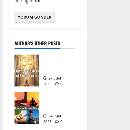
ile bilgilendir.
AUTHOR'S OTHER POSTS
Hangi
Mantra Sana
Güç Veriyor?
27 Eylül
2025
0
220
Meditasyon
Tarzın
Hangisi?
24 Eylül
2025
0
217