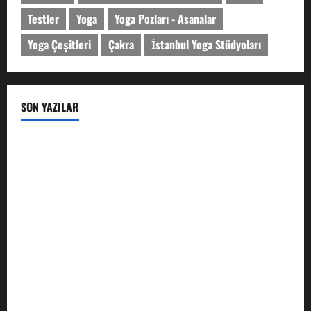
Testler
Yoga
Yoga Pozları - Asanalar
Yoga Çeşitleri
Çakra
İstanbul Yoga Stüdyoları
SON YAZILAR
Karuna Reiki Nedir? Kapsamlı Rehber
Padmasana: Lotus Pozu Hakkında Kapsamlı Rehber
Vrikshasana (Ağaç Pozu) – Denge, Odaklanma ve Köklü Bir
Duruşun Anatomisi
Prithvi Mudra: Bedenin İyileşmesi ve Ruhun Köklenmesi
İçin Kadim Toprak Mühürü
Taç Çakra (Sahasrara) Hakkında Kapsamlı Rehber