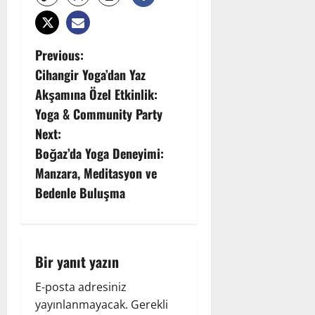
P
Previous:
Cihangir Yoga’dan Yaz
o
Akşamına Özel Etkinlik:
s
Yoga & Community Party
Next:
t
Boğaz’da Yoga Deneyimi:
n
Manzara, Meditasyon ve
Bedenle Buluşma
a
v
i
Bir yanıt yazın
g
E-posta adresiniz
yayınlanmayacak.
Gerekli