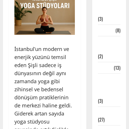
Bandha
Teknikleri
(3)
Çakra
(8)
Etkinlik
İstanbul’un modern ve
Haberleri
(2)
enerjik yüzünü temsil
eden Şişli sadece iş
Felsefe
(13)
dünyasının değil aynı
İstanbul
zamanda yoga gibi
Yoga
zihinsel ve bedensel
Stüdyoları
dönüşüm pratiklerinin
(3)
de merkezi haline geldi.
Meditasyon
Giderek artan sayıda
(27)
yoga stüdyosu