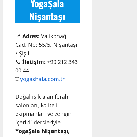
YogaŞala
Nişantaşı
📍
Adres:
Valikonağı
Cad. No: 55/5, Nişantaşı
/ Şişli
📞
İletişim:
+90 212 343
00 44
🌐
yogashala.com.tr
Doğal ışık alan ferah
salonları, kaliteli
ekipmanları ve zengin
içerikli dersleriyle
YogaŞala Nişantaşı
,