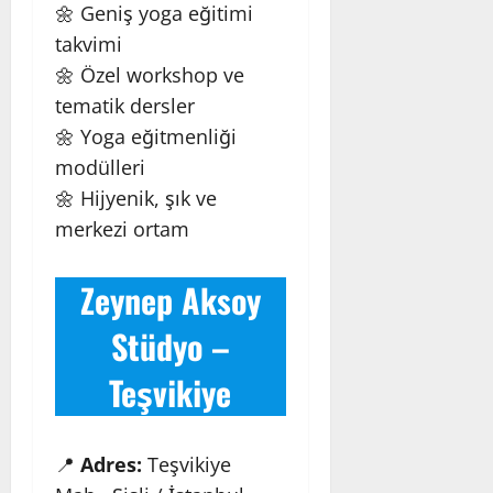
🌼 Geniş yoga eğitimi
takvimi
🌼 Özel workshop ve
tematik dersler
🌼 Yoga eğitmenliği
modülleri
🌼 Hijyenik, şık ve
merkezi ortam
Zeynep Aksoy
Stüdyo –
Teşvikiye
📍
Adres:
Teşvikiye