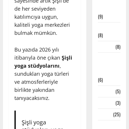
sayesinde artık Şişli’de
Meditatif
de her seviyeden
Müzikler
(9)
katılımcıya uygun,
kaliteli yoga merkezleri
Mindfulness
bulmak mümkün.
(8)
Mudralar
(8)
Bu yazıda 2026 yılı
itibarıyla öne çıkan
Şişli
Pranayama
– Nefes
yoga stüdyolarını
,
Teknikleri
sundukları yoga türleri
(6)
ve atmosferleriyle
birlikte yakından
Reiki
(5)
tanıyacaksınız.
Testler
(3)
Yoga
(25)
Şişli yoga
Yoga