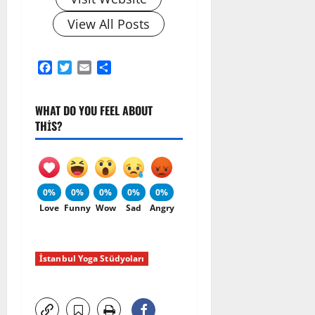
View All Posts
Facebook
Twitter
Email
Share
WHAT DO YOU FEEL ABOUT
THIS?
0%
0%
0%
0%
0%
Love
Funny
Wow
Sad
Angry
İstanbul Yoga Stüdyoları