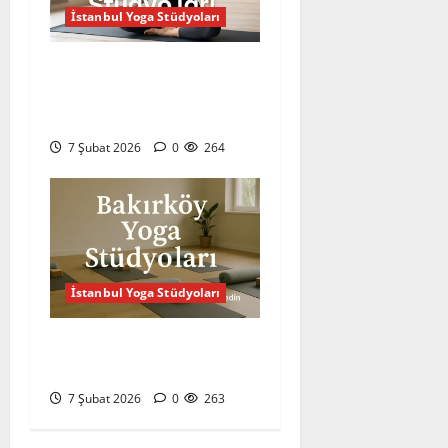
İstanbul Yoga Stüdyoları
Beşiktaş Yoga Stüdyoları
2026 – Şehrin Kalbinde
Huzuru Keşfet
7 Şubat 2026
0
264
İstanbul Yoga Stüdyoları
Bakırköy Yoga Stüdyoları
2026
7 Şubat 2026
0
263