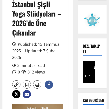
İstanbul Şişli
Yoga Stüdyoları –
2026’de Öne
Çıkanlar
Published: 15 Temmuz
BIZI TAKIP
2025 | Updated: 7 Şubat
ET
2026
3 minutes read
0
312 views
Facebook
X
Pinterest
KATEGORILER