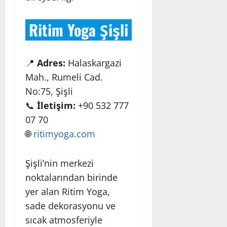
Ritim Yoga Şişli
📍
Adres:
Halaskargazi
Mah., Rumeli Cad.
No:75, Şişli
📞
İletişim:
+90 532 777
07 70
🌐
ritimyoga.com
Şişli’nin merkezi
noktalarından birinde
yer alan Ritim Yoga,
sade dekorasyonu ve
sıcak atmosferiyle