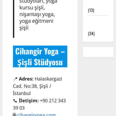
stüdyoları, yoga
Çeşitleri
kursu şişli,
(13)
nişantaşı yoga,
yoga eğitmeni
Yoga Pozları
şişli
– Asanalar
(34)
Cihangir Yoga –
Şişli Stüdyosu
📍
Adres:
Halaskargazi
Cad. No:38, Şişli /
İstanbul
📞
İletişim:
+90 212 343
39 03
🌐
cihangiryoga.com