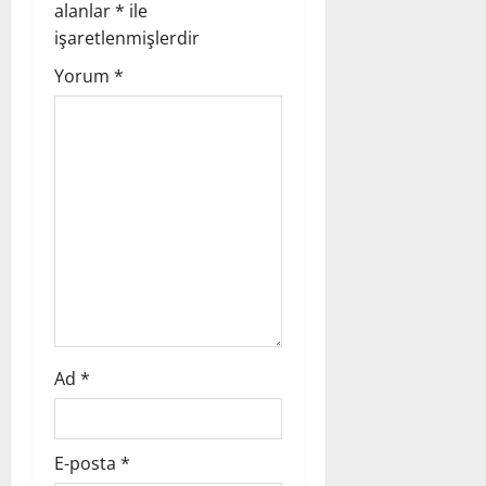
a
alanlar
*
ile
işaretlenmişlerdir
t
Yorum
*
i
o
n
Ad
*
E-posta
*