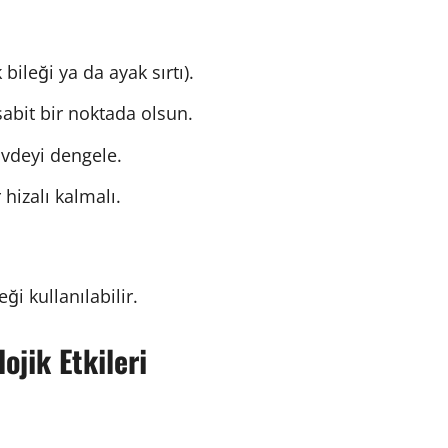
bileği ya da ayak sırtı).
sabit bir noktada olsun.
övdeyi dengele.
hizalı kalmalı.
ği kullanılabilir.
ojik Etkiler
i