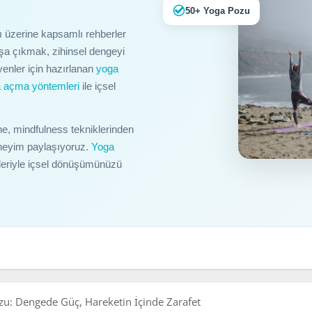
50+ Yoga Pozu
rı üzerine kapsamlı rehberler
aşa çıkmak, zihinsel dengeyi
enler için hazırlanan
yoga
 açma yöntemleri
ile içsel
ne, mindfulness tekniklerinden
deneyim paylaşıyoruz.
Yoga
kleriyle içsel dönüşümünüzü
zu: Dengede Güç, Hareketin İçinde Zarafet