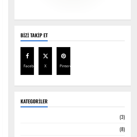
BIZI TAKIP ET
Facebook
X
Pinterest
KATEGORILER
Bandha Teknikleri
(3)
Çakra
(8)