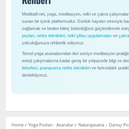
Meditatif.net, yoga, meditasyon, reiki ve çakra çalışmala
sunan bir içerik platformudur. Günlük hayatın stresiyle b
sağlamak ve beden-bilinç bütünlüğünü güçlendirmek istey
pozları
,
nefes teknikleri
,
reiki şifası uygulamaları
ve
çakra
yolculuğunuza rehberlik ediyoruz.
Temel yoga asanalarından ileri seviye meditasyon pratiği
enerji çalışmalarına kadar geniş bir yelpazede bilgi ve 
felsefesi
,
pranayama nefes teknikleri
ve farkındalık prati
destekliyoruz.
Home
Yoga Pozları - Asanalar
Natarajasana – Dansçı Po