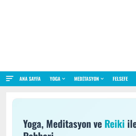
Skip
to
content
ANA SAYFA
YOGA
MEDITASYON
FELSEFE
Yoga, Meditasyon ve
Reiki
il
Rehberi