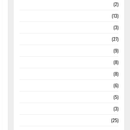
Etkinlik Haberleri
(2)
Felsefe
(13)
İstanbul Yoga Stüdyoları
(3)
Meditasyon
(27)
Meditatif Müzikler
(9)
Mindfulness
(8)
Mudralar
(8)
Pranayama – Nefes Teknikleri
(6)
Reiki
(5)
Testler
(3)
Yoga
(25)