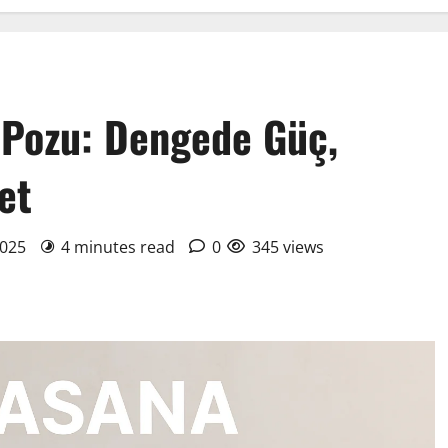
 Pozu: Dengede Güç,
et
2025
4 minutes read
0
345 views