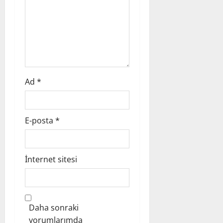
n
Ad
*
E-posta
*
İnternet sitesi
Daha sonraki
yorumlarımda