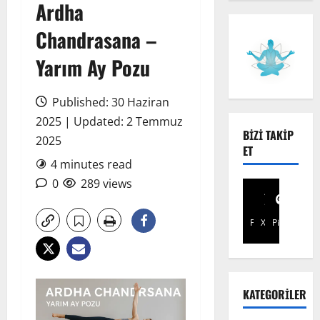
Ardha
Chandrasana –
Yarım Ay Pozu
Published: 30 Haziran
2025 | Updated: 2 Temmuz
BIZI TAKIP
2025
ET
4 minutes read
0
289 views
Facebook
X
Pinterest
KATEGORILER