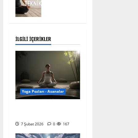
Enerji
Kilitlerini
Keşfetmek
26 Eylül
2025
0
İLGILI İÇERIKLER
257
Yoga Pozları - Asanalar
Padmasana: Lotus Pozu
Hakkında Kapsamlı Rehber
7 Şubat 2026
0
167