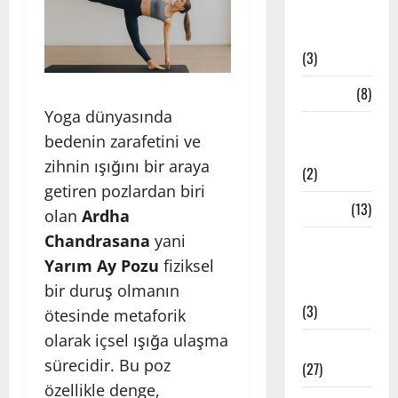
Bandha
Teknikleri
(3)
Çakra
(8)
Yoga dünyasında
Etkinlik
bedenin zarafetini ve
Haberleri
zihnin ışığını bir araya
(2)
getiren pozlardan biri
Felsefe
(13)
olan
Ardha
Chandrasana
yani
İstanbul
Yarım Ay Pozu
fiziksel
Yoga
Stüdyoları
bir duruş olmanın
(3)
ötesinde metaforik
olarak içsel ışığa ulaşma
Meditasyon
sürecidir. Bu poz
(27)
özellikle denge,