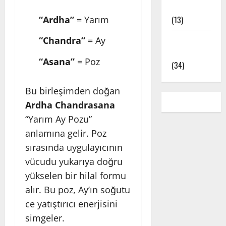
Çeşitleri
“Ardha”
= Yarım
(13)
Yoga Pozları
“Chandra”
= Ay
– Asanalar
“Asana”
= Poz
(34)
Bu birleşimden doğan
Ardha Chandrasana
“Yarım Ay Pozu”
anlamına gelir. Poz
sırasında uygulayıcının
vücudu yukarıya doğru
yükselen bir hilal formu
alır. Bu poz, Ay’ın soğutu
ce yatıştırıcı enerjisini
simgeler.