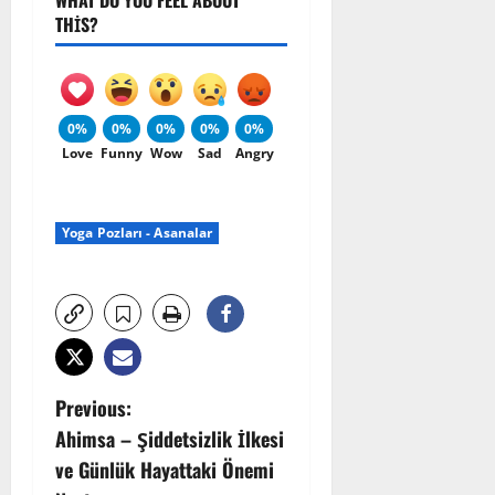
THIS?
0%
0%
0%
0%
0%
Love
Funny
Wow
Sad
Angry
Yoga Pozları - Asanalar
P
Previous:
Ahimsa – Şiddetsizlik İlkesi
o
ve Günlük Hayattaki Önemi