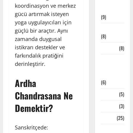
Meditatif
koordinasyon ve merkez
Müzikler
gücü artırmak isteyen
(9)
yoga uygulayıcıları için
Mindfulness
güçlü bir araçtır. Aynı
(8)
zamanda duygusal
istikrarı destekler ve
Mudralar
(8)
farkındalık pratiğini
Pranayama
derinleştirir.
– Nefes
Teknikleri
Ardha
(6)
Chandrasana Ne
Reiki
(5)
Demektir?
Testler
(3)
Yoga
(25)
Sanskritçede:
Yoga