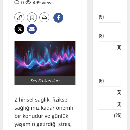
Meditatif
0
499 views
Müzikler
(9)
Mindfulness
(8)
Mudralar
(8)
Pranayama
– Nefes
Teknikleri
(6)
Ses Frekansları
Reiki
(5)
Zihinsel sağlık, fiziksel
Testler
(3)
sağlığımız kadar önemli
Yoga
(25)
bir konudur ve günlük
yaşamın getirdiği stres,
Yoga