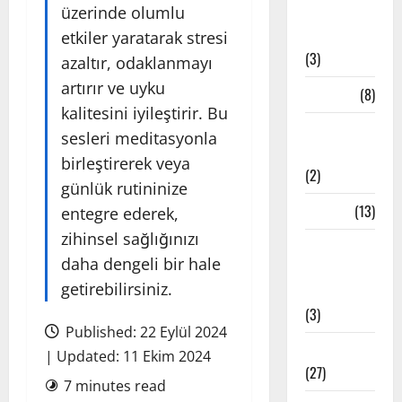
üzerinde olumlu
Bandha
Teknikleri
etkiler yaratarak stresi
(3)
azaltır, odaklanmayı
artırır ve uyku
Çakra
(8)
kalitesini iyileştirir. Bu
Etkinlik
sesleri meditasyonla
Haberleri
birleştirerek veya
(2)
günlük rutininize
Felsefe
(13)
entegre ederek,
zihinsel sağlığınızı
İstanbul
daha dengeli bir hale
Yoga
getirebilirsiniz.
Stüdyoları
(3)
Published: 22 Eylül 2024
Meditasyon
| Updated: 11 Ekim 2024
(27)
7 minutes read