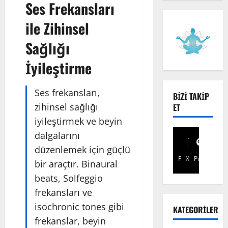
Ses Frekansları
ile Zihinsel
Sağlığı
İyileştirme
Ses frekansları,
BIZI TAKIP
zihinsel sağlığı
ET
iyileştirmek ve beyin
dalgalarını
düzenlemek için güçlü
Facebook
X
Pinterest
bir araçtır. Binaural
beats, Solfeggio
frekansları ve
isochronic tones gibi
KATEGORILER
frekanslar, beyin